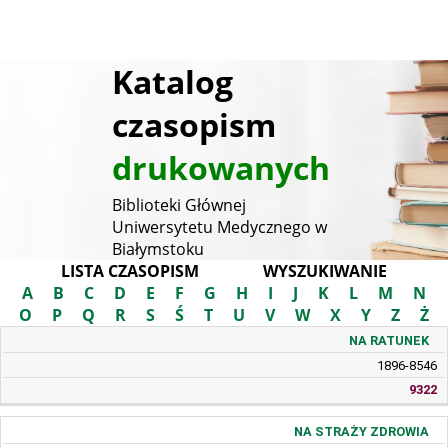
Katalog
czasopism
drukowanych
Biblioteki Głównej
Uniwersytetu Medycznego w
Białymstoku
LISTA CZASOPISM
WYSZUKIWANIE
A
B
C
D
E
F
G
H
I
J
K
L
M
N
O
P
Q
R
S
Ś
T
U
V
W
X
Y
Z
Ż
NA RATUNEK
TYTUŁ
ISSN
SYGNATURA
1896-8546
9322
NA STRAŻY ZDROWIA