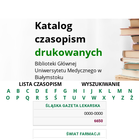
Katalog
czasopism
drukowanych
Biblioteki Głównej
Uniwersytetu Medycznego w
Białymstoku
LISTA CZASOPISM
WYSZUKIWANIE
A
B
C
D
E
F
G
H
I
J
K
L
M
N
O
P
Q
R
S
Ś
T
U
V
W
X
Y
Z
Ż
ŚLĄSKA GAZETA LEKARSKA
TYTUŁ
ISSN
SYGNATURA
0000-0000
6650
ŚWIAT FARMACJI