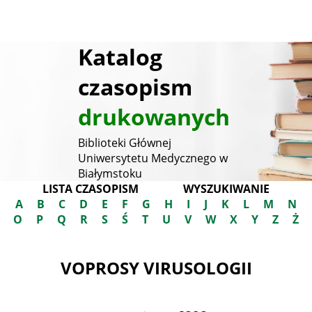
Katalog
czasopism
drukowanych
Biblioteki Głównej
Uniwersytetu Medycznego w
Białymstoku
LISTA CZASOPISM
WYSZUKIWANIE
A
B
C
D
E
F
G
H
I
J
K
L
M
N
O
P
Q
R
S
Ś
T
U
V
W
X
Y
Z
Ż
VOPROSY VIRUSOLOGII