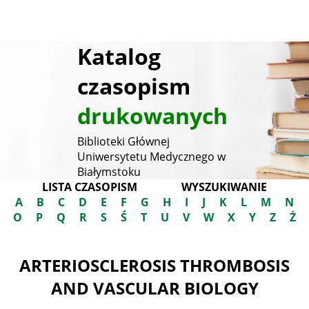
Katalog
czasopism
drukowanych
Biblioteki Głównej
Uniwersytetu Medycznego w
Białymstoku
LISTA CZASOPISM
WYSZUKIWANIE
A
B
C
D
E
F
G
H
I
J
K
L
M
N
O
P
Q
R
S
Ś
T
U
V
W
X
Y
Z
Ż
ARTERIOSCLEROSIS THROMBOSIS
AND VASCULAR BIOLOGY