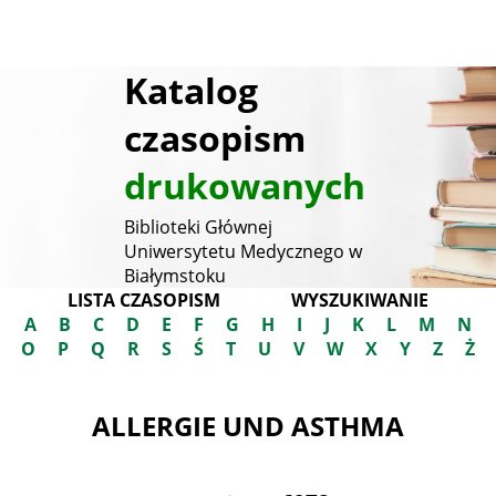
Katalog
czasopism
drukowanych
Biblioteki Głównej
Uniwersytetu Medycznego w
Białymstoku
LISTA CZASOPISM
WYSZUKIWANIE
A
B
C
D
E
F
G
H
I
J
K
L
M
N
O
P
Q
R
S
Ś
T
U
V
W
X
Y
Z
Ż
ALLERGIE UND ASTHMA