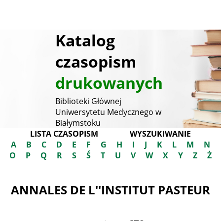
Katalog
czasopism
drukowanych
Biblioteki Głównej
Uniwersytetu Medycznego w
Białymstoku
LISTA CZASOPISM
WYSZUKIWANIE
A
B
C
D
E
F
G
H
I
J
K
L
M
N
O
P
Q
R
S
Ś
T
U
V
W
X
Y
Z
Ż
ANNALES DE L''INSTITUT PASTEUR