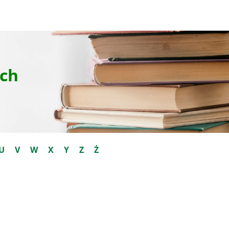
ch
U
V
W
X
Y
Z
Ż