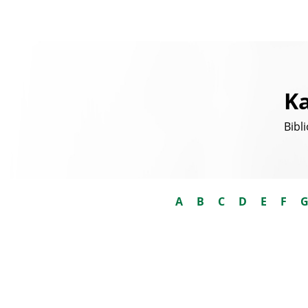
Ka
Bibl
A
B
C
D
E
F