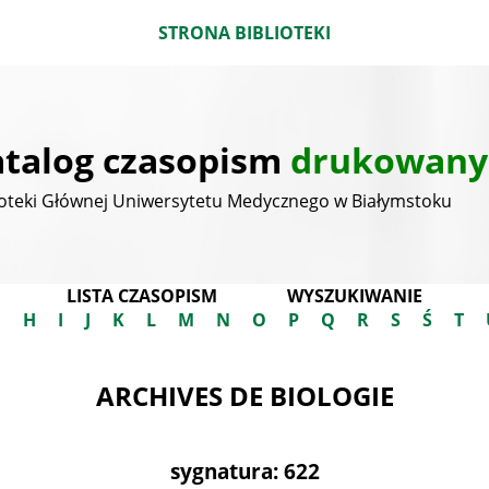
STRONA BIBLIOTEKI
talog czasopism
drukowany
ioteki Głównej Uniwersytetu Medycznego w Białymstoku
LISTA CZASOPISM
WYSZUKIWANIE
G
H
I
J
K
L
M
N
O
P
Q
R
S
Ś
T
ARCHIVES DE BIOLOGIE
sygnatura: 622