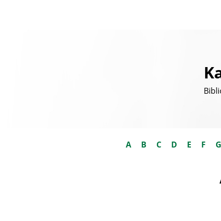
Ka
Bibl
A
B
C
D
E
F