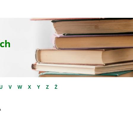
ch
U
V
W
X
Y
Z
Ż
A