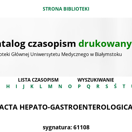
STRONA BIBLIOTEKI
talog czasopism
drukowany
ioteki Głównej Uniwersytetu Medycznego w Białymstoku
LISTA CZASOPISM
WYSZUKIWANIE
G
H
I
J
K
L
M
N
O
P
Q
R
S
Ś
T
ACTA HEPATO-GASTROENTEROLOGIC
sygnatura: 61108