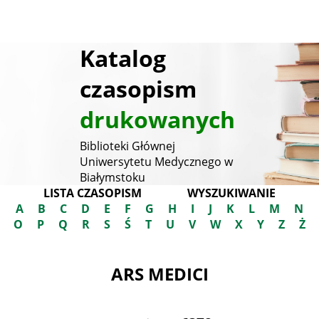
Katalog
czasopism
drukowanych
Biblioteki Głównej
Uniwersytetu Medycznego w
Białymstoku
LISTA CZASOPISM
WYSZUKIWANIE
A
B
C
D
E
F
G
H
I
J
K
L
M
N
O
P
Q
R
S
Ś
T
U
V
W
X
Y
Z
Ż
ARS MEDICI