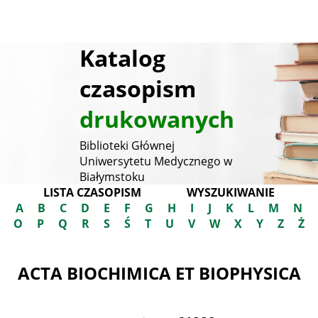
Katalog
czasopism
drukowanych
Biblioteki Głównej
Uniwersytetu Medycznego w
Białymstoku
LISTA CZASOPISM
WYSZUKIWANIE
A
B
C
D
E
F
G
H
I
J
K
L
M
N
O
P
Q
R
S
Ś
T
U
V
W
X
Y
Z
Ż
ACTA BIOCHIMICA ET BIOPHYSICA