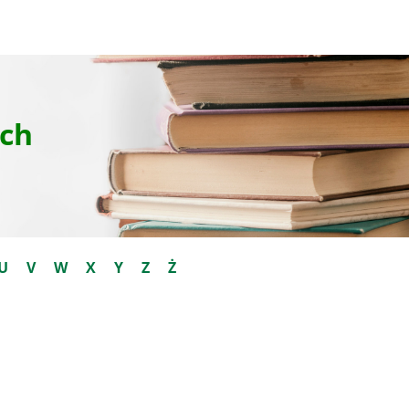
ch
U
V
W
X
Y
Z
Ż