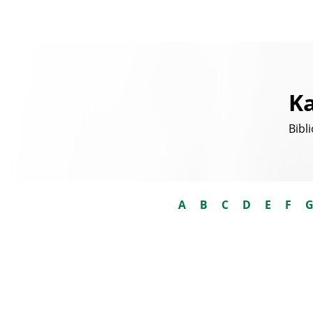
Ka
Bibl
A
B
C
D
E
F