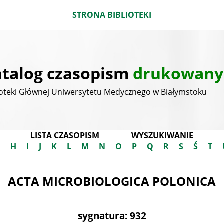
STRONA BIBLIOTEKI
talog czasopism
drukowany
ioteki Głównej Uniwersytetu Medycznego w Białymstoku
LISTA CZASOPISM
WYSZUKIWANIE
G
H
I
J
K
L
M
N
O
P
Q
R
S
Ś
T
ACTA MICROBIOLOGICA POLONICA
sygnatura: 932