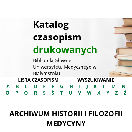
Katalog
czasopism
drukowanych
Biblioteki Głównej
Uniwersytetu Medycznego w
Białymstoku
LISTA CZASOPISM
WYSZUKIWANIE
A
B
C
D
E
F
G
H
I
J
K
L
M
N
O
P
Q
R
S
Ś
T
U
V
W
X
Y
Z
Ż
ARCHIWUM HISTORII I FILOZOFII
MEDYCYNY