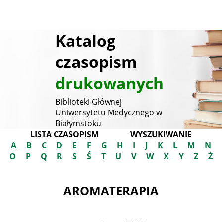
Katalog
czasopism
drukowanych
Biblioteki Głównej
Uniwersytetu Medycznego w
Białymstoku
LISTA CZASOPISM
WYSZUKIWANIE
A
B
C
D
E
F
G
H
I
J
K
L
M
N
O
P
Q
R
S
Ś
T
U
V
W
X
Y
Z
Ż
AROMATERAPIA