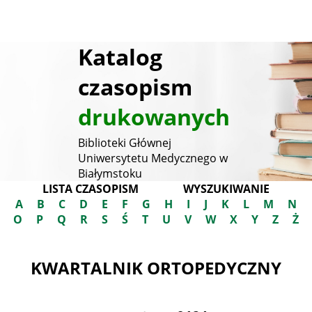
Katalog
czasopism
drukowanych
Biblioteki Głównej
Uniwersytetu Medycznego w
Białymstoku
LISTA CZASOPISM
WYSZUKIWANIE
A
B
C
D
E
F
G
H
I
J
K
L
M
N
O
P
Q
R
S
Ś
T
U
V
W
X
Y
Z
Ż
KWARTALNIK ORTOPEDYCZNY