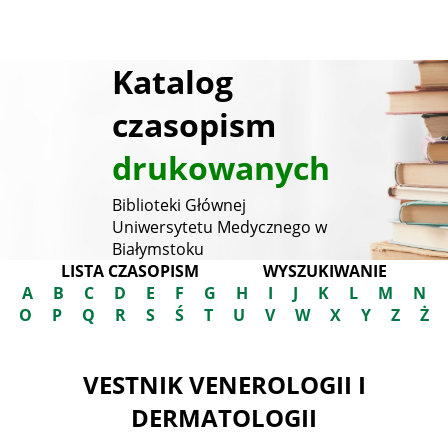
Katalog
czasopism
drukowanych
Biblioteki Głównej
Uniwersytetu Medycznego w
Białymstoku
LISTA CZASOPISM
WYSZUKIWANIE
A
B
C
D
E
F
G
H
I
J
K
L
M
N
O
P
Q
R
S
Ś
T
U
V
W
X
Y
Z
Ż
VESTNIK VENEROLOGII I
DERMATOLOGII