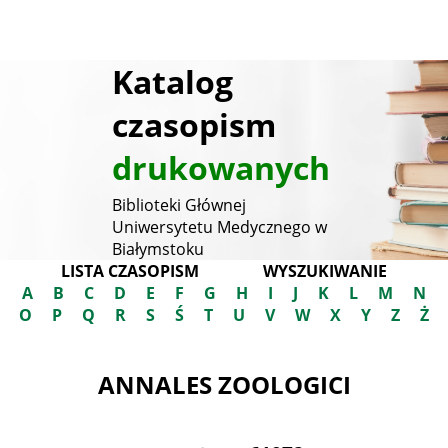
Katalog
czasopism
drukowanych
Biblioteki Głównej
Uniwersytetu Medycznego w
Białymstoku
LISTA CZASOPISM
WYSZUKIWANIE
A
B
C
D
E
F
G
H
I
J
K
L
M
N
O
P
Q
R
S
Ś
T
U
V
W
X
Y
Z
Ż
ANNALES ZOOLOGICI