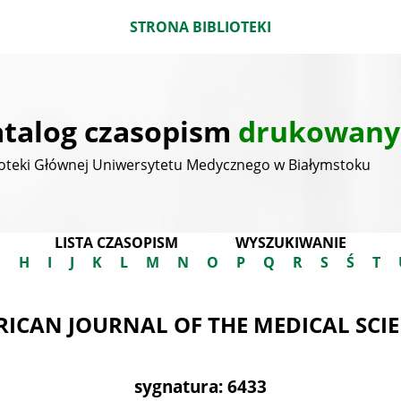
STRONA BIBLIOTEKI
talog czasopism
drukowany
ioteki Głównej Uniwersytetu Medycznego w Białymstoku
LISTA CZASOPISM
WYSZUKIWANIE
G
H
I
J
K
L
M
N
O
P
Q
R
S
Ś
T
ICAN JOURNAL OF THE MEDICAL SCI
sygnatura: 6433