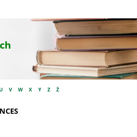
ch
U
V
W
X
Y
Z
Ż
ENCES