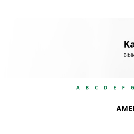
Ka
Bibl
A
B
C
D
E
F
AMER