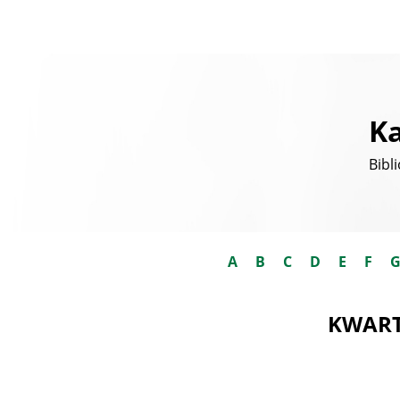
Ka
Bibl
A
B
C
D
E
F
KWART