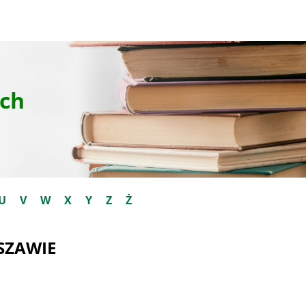
ch
U
V
W
X
Y
Z
Ż
SZAWIE