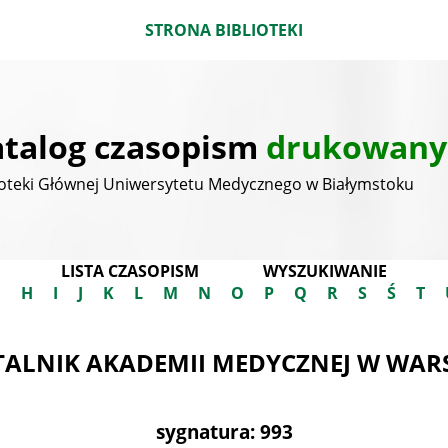
STRONA BIBLIOTEKI
talog czasopism
drukowany
ioteki Głównej Uniwersytetu Medycznego w Białymstoku
LISTA CZASOPISM
WYSZUKIWANIE
G
H
I
J
K
L
M
N
O
P
Q
R
S
Ś
T
ALNIK AKADEMII MEDYCZNEJ W WAR
sygnatura: 993