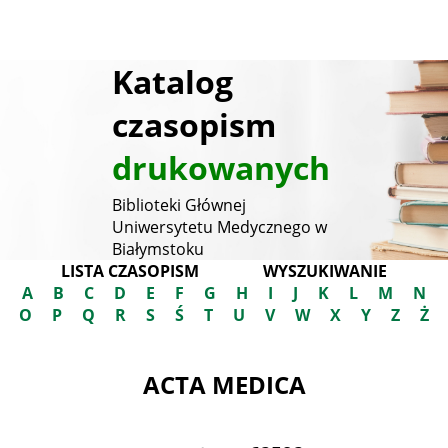
Katalog
czasopism
drukowanych
Biblioteki Głównej
Uniwersytetu Medycznego w
Białymstoku
LISTA CZASOPISM
WYSZUKIWANIE
A
B
C
D
E
F
G
H
I
J
K
L
M
N
O
P
Q
R
S
Ś
T
U
V
W
X
Y
Z
Ż
ACTA MEDICA