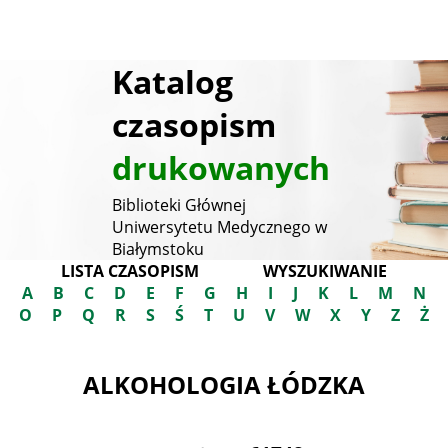
Katalog
czasopism
drukowanych
Biblioteki Głównej
Uniwersytetu Medycznego w
Białymstoku
LISTA CZASOPISM
WYSZUKIWANIE
A
B
C
D
E
F
G
H
I
J
K
L
M
N
O
P
Q
R
S
Ś
T
U
V
W
X
Y
Z
Ż
ALKOHOLOGIA ŁÓDZKA