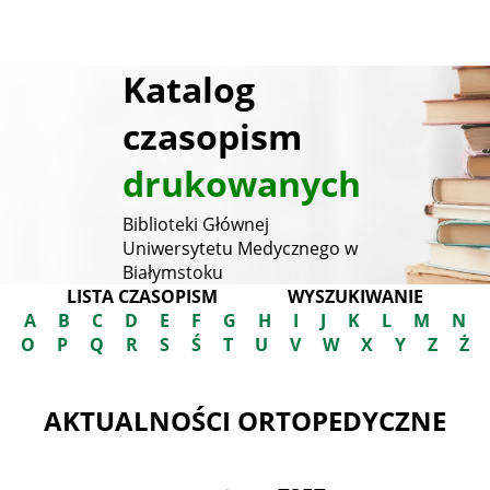
Katalog
czasopism
drukowanych
Biblioteki Głównej
Uniwersytetu Medycznego w
Białymstoku
LISTA CZASOPISM
WYSZUKIWANIE
A
B
C
D
E
F
G
H
I
J
K
L
M
N
O
P
Q
R
S
Ś
T
U
V
W
X
Y
Z
Ż
AKTUALNOŚCI ORTOPEDYCZNE