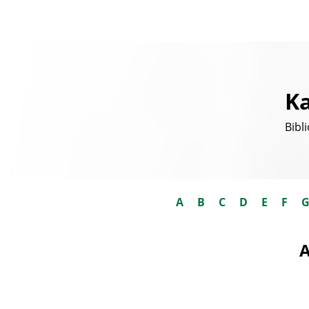
Ka
Bibl
A
B
C
D
E
F
A