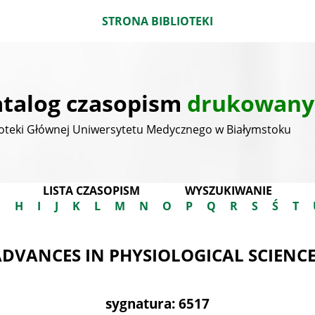
STRONA BIBLIOTEKI
talog czasopism
drukowany
ioteki Głównej Uniwersytetu Medycznego w Białymstoku
LISTA CZASOPISM
WYSZUKIWANIE
G
H
I
J
K
L
M
N
O
P
Q
R
S
Ś
T
DVANCES IN PHYSIOLOGICAL SCIENC
sygnatura: 6517