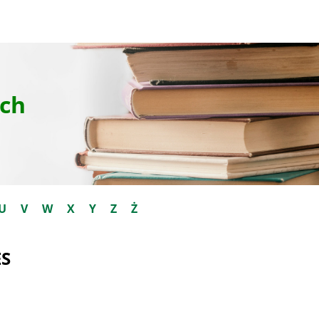
ch
U
V
W
X
Y
Z
Ż
ES