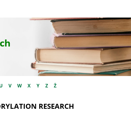
ch
U
V
W
X
Y
Z
Ż
ORYLATION RESEARCH