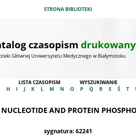
STRONA BIBLIOTEKI
talog czasopism
drukowany
ioteki Głównej Uniwersytetu Medycznego w Białymstoku
LISTA CZASOPISM
WYSZUKIWANIE
G
H
I
J
K
L
M
N
O
P
Q
R
S
Ś
T
C NUCLEOTIDE AND PROTEIN PHOSPH
sygnatura: 62241