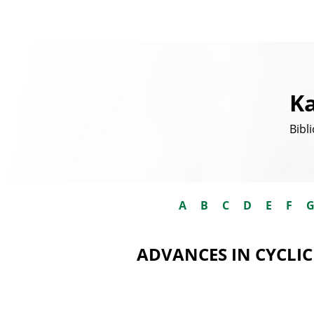
Ka
Bibl
A
B
C
D
E
F
ADVANCES IN CYCLI