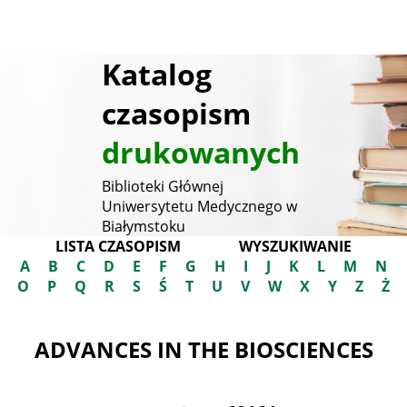
Katalog
czasopism
drukowanych
Biblioteki Głównej
Uniwersytetu Medycznego w
Białymstoku
LISTA CZASOPISM
WYSZUKIWANIE
A
B
C
D
E
F
G
H
I
J
K
L
M
N
O
P
Q
R
S
Ś
T
U
V
W
X
Y
Z
Ż
ADVANCES IN THE BIOSCIENCES