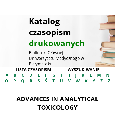
Katalog
czasopism
drukowanych
Biblioteki Głównej
Uniwersytetu Medycznego w
Białymstoku
LISTA CZASOPISM
WYSZUKIWANIE
A
B
C
D
E
F
G
H
I
J
K
L
M
N
O
P
Q
R
S
Ś
T
U
V
W
X
Y
Z
Ż
ADVANCES IN ANALYTICAL
TOXICOLOGY