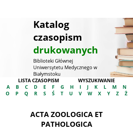
Katalog
czasopism
drukowanych
Biblioteki Głównej
Uniwersytetu Medycznego w
Białymstoku
LISTA CZASOPISM
WYSZUKIWANIE
A
B
C
D
E
F
G
H
I
J
K
L
M
N
O
P
Q
R
S
Ś
T
U
V
W
X
Y
Z
Ż
ACTA ZOOLOGICA ET
PATHOLOGICA