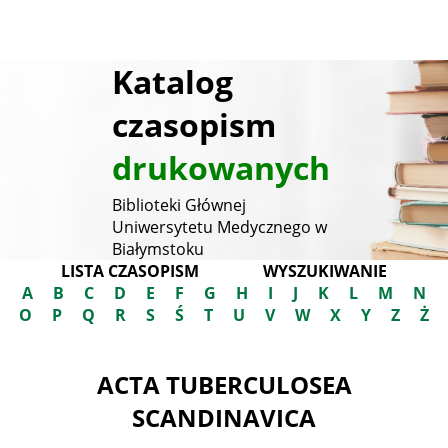
Katalog
czasopism
drukowanych
Biblioteki Głównej
Uniwersytetu Medycznego w
Białymstoku
LISTA CZASOPISM
WYSZUKIWANIE
A
B
C
D
E
F
G
H
I
J
K
L
M
N
O
P
Q
R
S
Ś
T
U
V
W
X
Y
Z
Ż
ACTA TUBERCULOSEA
SCANDINAVICA