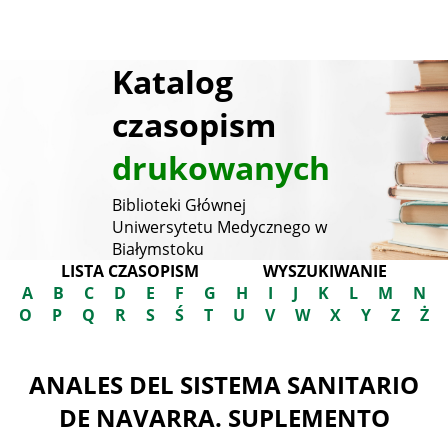
Katalog
czasopism
drukowanych
Biblioteki Głównej
Uniwersytetu Medycznego w
Białymstoku
LISTA CZASOPISM
WYSZUKIWANIE
A
B
C
D
E
F
G
H
I
J
K
L
M
N
O
P
Q
R
S
Ś
T
U
V
W
X
Y
Z
Ż
ANALES DEL SISTEMA SANITARIO
DE NAVARRA. SUPLEMENTO