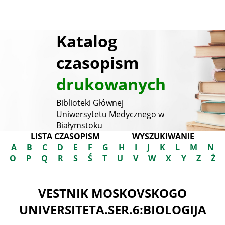
Katalog
czasopism
drukowanych
Biblioteki Głównej
Uniwersytetu Medycznego w
Białymstoku
LISTA CZASOPISM
WYSZUKIWANIE
A
B
C
D
E
F
G
H
I
J
K
L
M
N
O
P
Q
R
S
Ś
T
U
V
W
X
Y
Z
Ż
VESTNIK MOSKOVSKOGO
UNIVERSITETA.SER.6:BIOLOGIJA