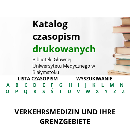
Katalog
czasopism
drukowanych
Biblioteki Głównej
Uniwersytetu Medycznego w
Białymstoku
LISTA CZASOPISM
WYSZUKIWANIE
A
B
C
D
E
F
G
H
I
J
K
L
M
N
O
P
Q
R
S
Ś
T
U
V
W
X
Y
Z
Ż
VERKEHRSMEDIZIN UND IHRE
GRENZGEBIETE