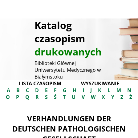
Katalog
czasopism
drukowanych
Biblioteki Głównej
Uniwersytetu Medycznego w
Białymstoku
LISTA CZASOPISM
WYSZUKIWANIE
A
B
C
D
E
F
G
H
I
J
K
L
M
N
O
P
Q
R
S
Ś
T
U
V
W
X
Y
Z
Ż
VERHANDLUNGEN DER
DEUTSCHEN PATHOLOGISCHEN