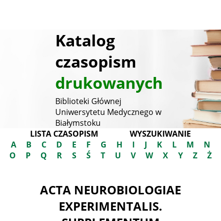
Katalog
czasopism
drukowanych
Biblioteki Głównej
Uniwersytetu Medycznego w
Białymstoku
LISTA CZASOPISM
WYSZUKIWANIE
A
B
C
D
E
F
G
H
I
J
K
L
M
N
O
P
Q
R
S
Ś
T
U
V
W
X
Y
Z
Ż
ACTA NEUROBIOLOGIAE
EXPERIMENTALIS.