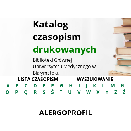
Katalog
czasopism
drukowanych
Biblioteki Głównej
Uniwersytetu Medycznego w
Białymstoku
LISTA CZASOPISM
WYSZUKIWANIE
A
B
C
D
E
F
G
H
I
J
K
L
M
N
O
P
Q
R
S
Ś
T
U
V
W
X
Y
Z
Ż
ALERGOPROFIL