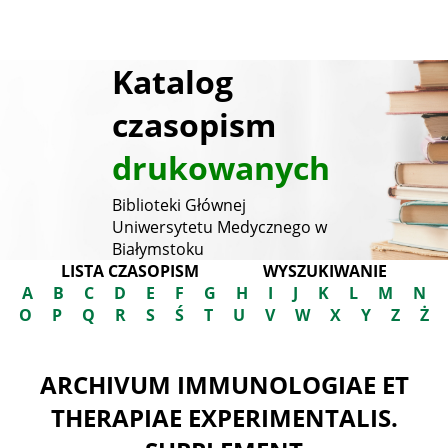
Katalog
czasopism
drukowanych
Biblioteki Głównej
Uniwersytetu Medycznego w
Białymstoku
LISTA CZASOPISM
WYSZUKIWANIE
A
B
C
D
E
F
G
H
I
J
K
L
M
N
O
P
Q
R
S
Ś
T
U
V
W
X
Y
Z
Ż
ARCHIVUM IMMUNOLOGIAE ET
THERAPIAE EXPERIMENTALIS.