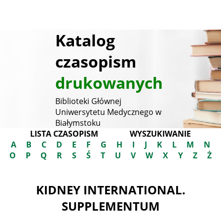
Katalog
czasopism
drukowanych
Biblioteki Głównej
Uniwersytetu Medycznego w
Białymstoku
LISTA CZASOPISM
WYSZUKIWANIE
A
B
C
D
E
F
G
H
I
J
K
L
M
N
O
P
Q
R
S
Ś
T
U
V
W
X
Y
Z
Ż
KIDNEY INTERNATIONAL.
SUPPLEMENTUM