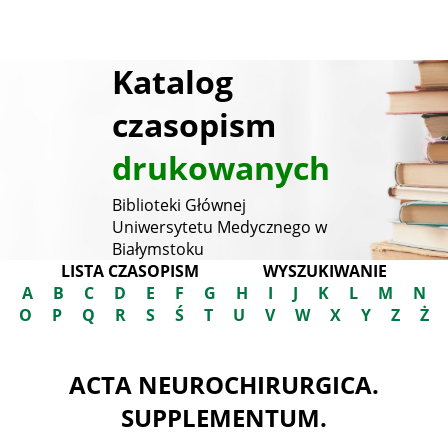
Katalog
czasopism
drukowanych
Biblioteki Głównej
Uniwersytetu Medycznego w
Białymstoku
LISTA CZASOPISM
WYSZUKIWANIE
A
B
C
D
E
F
G
H
I
J
K
L
M
N
O
P
Q
R
S
Ś
T
U
V
W
X
Y
Z
Ż
ACTA NEUROCHIRURGICA.
SUPPLEMENTUM.