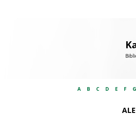
Ka
Bibl
A
B
C
D
E
F
ALE