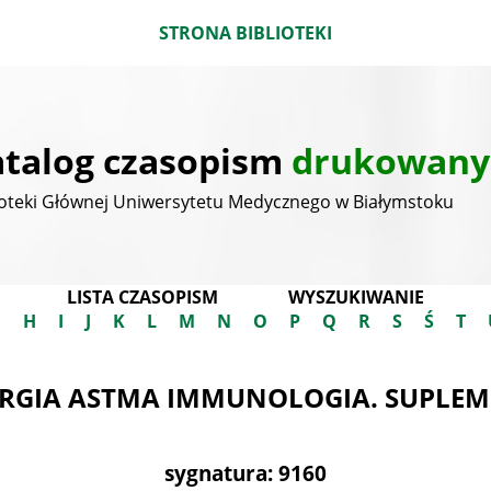
STRONA BIBLIOTEKI
talog czasopism
drukowany
ioteki Głównej Uniwersytetu Medycznego w Białymstoku
LISTA CZASOPISM
WYSZUKIWANIE
G
H
I
J
K
L
M
N
O
P
Q
R
S
Ś
T
RGIA ASTMA IMMUNOLOGIA. SUPLE
sygnatura: 9160