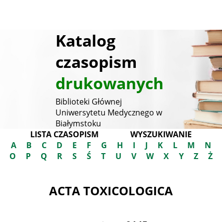
Katalog
czasopism
drukowanych
Biblioteki Głównej
Uniwersytetu Medycznego w
Białymstoku
LISTA CZASOPISM
WYSZUKIWANIE
A
B
C
D
E
F
G
H
I
J
K
L
M
N
O
P
Q
R
S
Ś
T
U
V
W
X
Y
Z
Ż
ACTA TOXICOLOGICA