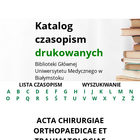
Katalog
czasopism
drukowanych
Biblioteki Głównej
Uniwersytetu Medycznego w
Białymstoku
LISTA CZASOPISM
WYSZUKIWANIE
A
B
C
D
E
F
G
H
I
J
K
L
M
N
O
P
Q
R
S
Ś
T
U
V
W
X
Y
Z
Ż
ACTA CHIRURGIAE
ORTHOPAEDICAE ET