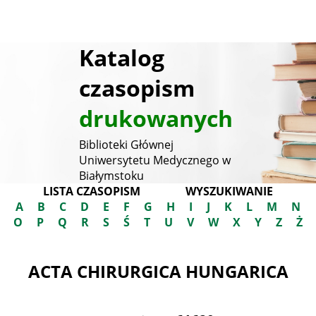
Katalog
czasopism
drukowanych
Biblioteki Głównej
Uniwersytetu Medycznego w
Białymstoku
LISTA CZASOPISM
WYSZUKIWANIE
A
B
C
D
E
F
G
H
I
J
K
L
M
N
O
P
Q
R
S
Ś
T
U
V
W
X
Y
Z
Ż
ACTA CHIRURGICA HUNGARICA