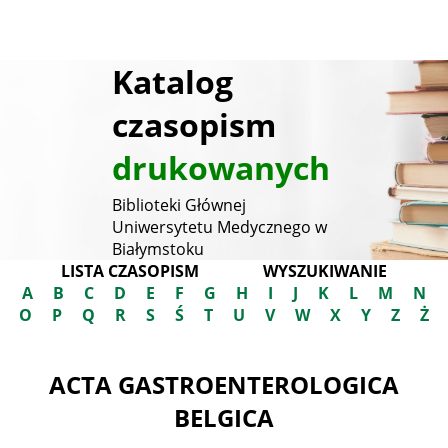
Katalog
czasopism
drukowanych
Biblioteki Głównej
Uniwersytetu Medycznego w
Białymstoku
LISTA CZASOPISM
WYSZUKIWANIE
A
B
C
D
E
F
G
H
I
J
K
L
M
N
O
P
Q
R
S
Ś
T
U
V
W
X
Y
Z
Ż
ACTA GASTROENTEROLOGICA
BELGICA