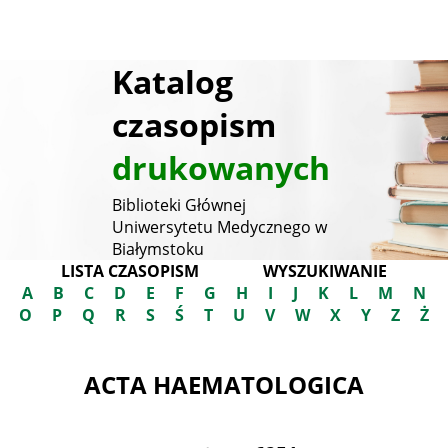
Katalog
czasopism
drukowanych
Biblioteki Głównej
Uniwersytetu Medycznego w
Białymstoku
LISTA CZASOPISM
WYSZUKIWANIE
A
B
C
D
E
F
G
H
I
J
K
L
M
N
O
P
Q
R
S
Ś
T
U
V
W
X
Y
Z
Ż
ACTA HAEMATOLOGICA