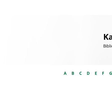
Ka
Bibl
A
B
C
D
E
F