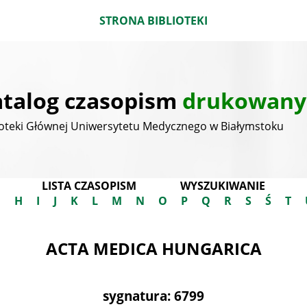
STRONA BIBLIOTEKI
talog czasopism
drukowany
ioteki Głównej Uniwersytetu Medycznego w Białymstoku
LISTA CZASOPISM
WYSZUKIWANIE
G
H
I
J
K
L
M
N
O
P
Q
R
S
Ś
T
ACTA MEDICA HUNGARICA
sygnatura: 6799