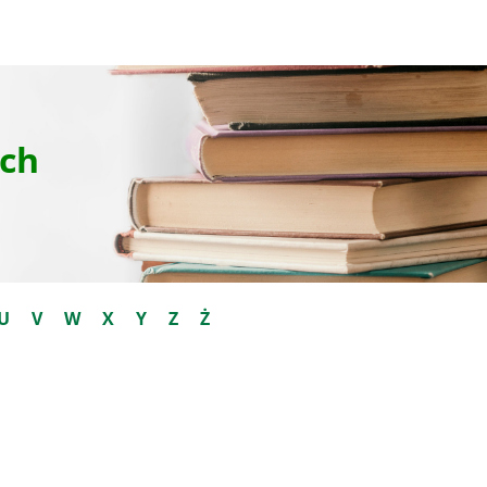
ch
U
V
W
X
Y
Z
Ż