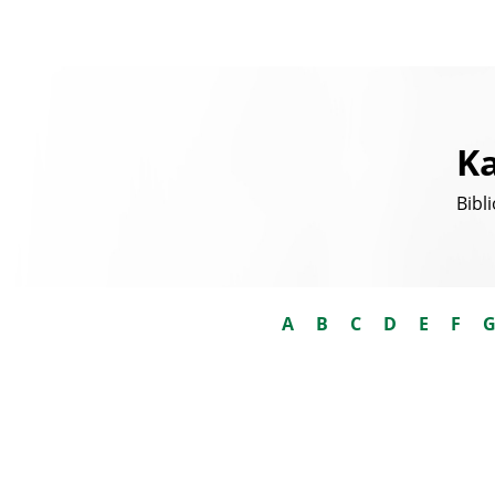
Ka
Bibl
A
B
C
D
E
F