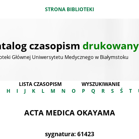
STRONA BIBLIOTEKI
talog czasopism
drukowany
ioteki Głównej Uniwersytetu Medycznego w Białymstoku
LISTA CZASOPISM
WYSZUKIWANIE
G
H
I
J
K
L
M
N
O
P
Q
R
S
Ś
T
ACTA MEDICA OKAYAMA
sygnatura: 61423