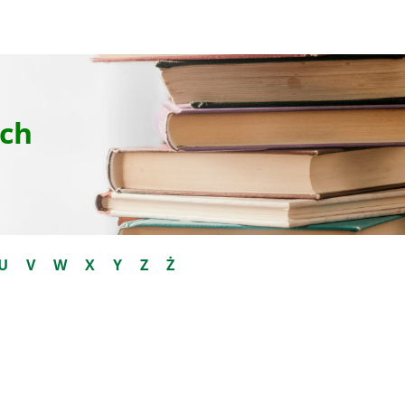
ch
U
V
W
X
Y
Z
Ż