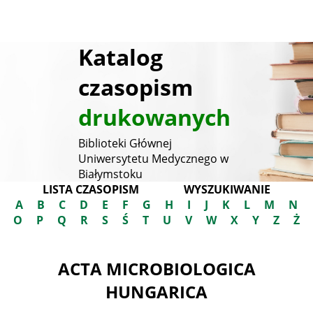
Katalog
czasopism
drukowanych
Biblioteki Głównej
Uniwersytetu Medycznego w
Białymstoku
LISTA CZASOPISM
WYSZUKIWANIE
A
B
C
D
E
F
G
H
I
J
K
L
M
N
O
P
Q
R
S
Ś
T
U
V
W
X
Y
Z
Ż
ACTA MICROBIOLOGICA
HUNGARICA