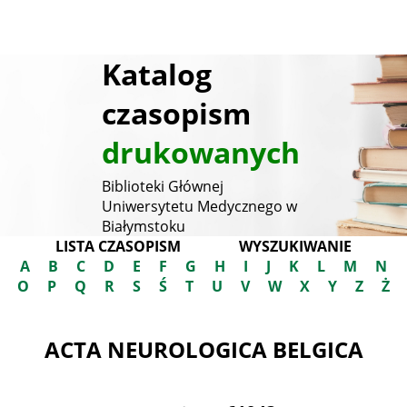
Katalog
czasopism
drukowanych
Biblioteki Głównej
Uniwersytetu Medycznego w
Białymstoku
LISTA CZASOPISM
WYSZUKIWANIE
A
B
C
D
E
F
G
H
I
J
K
L
M
N
O
P
Q
R
S
Ś
T
U
V
W
X
Y
Z
Ż
ACTA NEUROLOGICA BELGICA