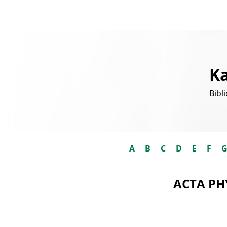
Ka
Bibl
A
B
C
D
E
F
ACTA PH