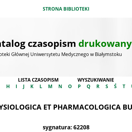
STRONA BIBLIOTEKI
talog czasopism
drukowany
ioteki Głównej Uniwersytetu Medycznego w Białymstoku
LISTA CZASOPISM
WYSZUKIWANIE
G
H
I
J
K
L
M
N
O
P
Q
R
S
Ś
T
YSIOLOGICA ET PHARMACOLOGICA B
sygnatura: 62208