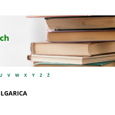
ch
U
V
W
X
Y
Z
Ż
ULGARICA