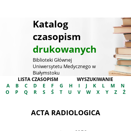
Katalog
czasopism
drukowanych
Biblioteki Głównej
Uniwersytetu Medycznego w
Białymstoku
LISTA CZASOPISM
WYSZUKIWANIE
A
B
C
D
E
F
G
H
I
J
K
L
M
N
O
P
Q
R
S
Ś
T
U
V
W
X
Y
Z
Ż
ACTA RADIOLOGICA