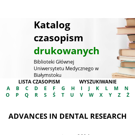
Katalog
czasopism
drukowanych
Biblioteki Głównej
Uniwersytetu Medycznego w
Białymstoku
LISTA CZASOPISM
WYSZUKIWANIE
A
B
C
D
E
F
G
H
I
J
K
L
M
N
O
P
Q
R
S
Ś
T
U
V
W
X
Y
Z
Ż
ADVANCES IN DENTAL RESEARCH