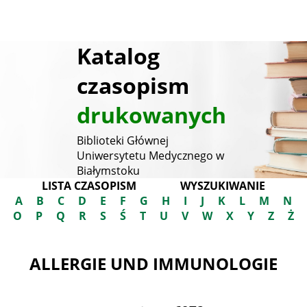
Katalog
czasopism
drukowanych
Biblioteki Głównej
Uniwersytetu Medycznego w
Białymstoku
LISTA CZASOPISM
WYSZUKIWANIE
A
B
C
D
E
F
G
H
I
J
K
L
M
N
O
P
Q
R
S
Ś
T
U
V
W
X
Y
Z
Ż
ALLERGIE UND IMMUNOLOGIE